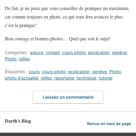
De fait, je ne peux que vous conseiller de pratiquer un maximum,
car comme toujours en photo, ce qui vous fera avancer le plus,
c’est la pratique!
Bon courage et bonnes photos… Quel que soit le sujet!
Catégories :
astuce
,
conseil
,
cours photo
,
explication
,
genève
,
Photo
,
reflex
Étiquettes :
cours
,
cours photo
,
explication
,
genève
,
Photo
,
photo d'actualité
,
reflex
,
reportage
,
technique
,
tutoriel
Laissez un commentaire
Darth's Blog
Retour en haut de page