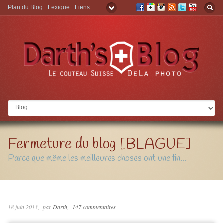
Plan du Blog
Lexique
Liens
Aller à:
Fermeture du blog [BLAGUE]
Parce que même les meilleures choses ont une fin...
18 juin 2013
par
Darth
147 commentaires