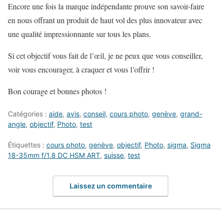
Encore une fois la marque indépendante prouve son savoir-faire
en nous offrant un produit de haut vol des plus innovateur avec
une qualité impressionnante sur tous les plans.
Si cet objectif vous fait de l’œil, je ne peux que vous conseiller,
voir vous encourager, à craquer et vous l’offrir !
Bon courage et bonnes photos !
Catégories :
aide
,
avis
,
conseil
,
cours photo
,
genève
,
grand-
angle
,
objectif
,
Photo
,
test
Étiquettes :
cours photo
,
genève
,
objectif
,
Photo
,
sigma
,
Sigma
18-35mm f/1.8 DC HSM ART
,
suisse
,
test
Laissez un commentaire