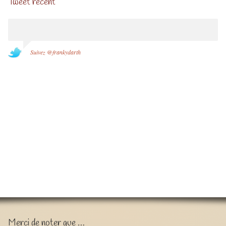
Tweet récent
Suivez @frankydarth
Merci de noter que …