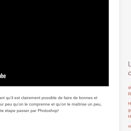
d
R
nt qu’il est clairement possible de faire de bonnes et
H
ur peu qu’on le comprenne et qu’on le maîtrise un peu,
g
ette étape passer par Photoshop!
H
x