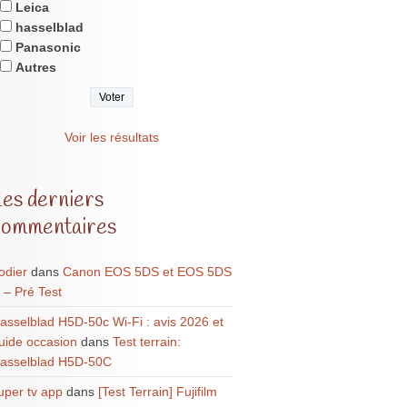
Leica
hasselblad
Panasonic
Autres
Voir les résultats
Les derniers
commentaires
odier
dans
Canon EOS 5DS et EOS 5DS
 – Pré Test
asselblad H5D-50c Wi-Fi : avis 2026 et
uide occasion
dans
Test terrain:
asselblad H5D-50C
uper tv app
dans
[Test Terrain] Fujifilm