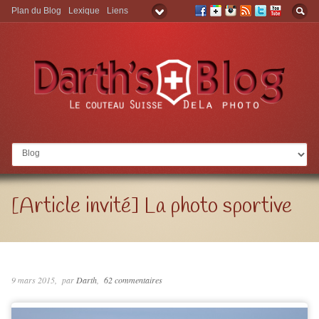
Plan du Blog
Lexique
Liens
Aller à:
[Article invité] La photo sportive
9 mars 2015
par
Darth
62 commentaires