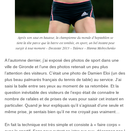
Après son saut en hauteur, la championne du monde d’heptathlon se
tient la tête parce que la barre est tombée, en sport, un bel instant peut
surgir à tout moment – Decastar 2013 – Talence – Hanna Melnychenko
A l’automne dernier, j’ai exposé des photos de sport dans une
ville de Gironde et l’une des photos retenait un peu plus
l’attention des visiteurs. C’était une photo de Damien Eloi (un des
plus beau palmarès français du tennis de table) au service. J’ai
saisi la balle entre ses yeux au moment de sa retombée. Et la
question inévitable des visiteurs de l’expo était de connaitre le
nombre de rafales et de prises de vues pour saisir cet instant en
particulier. Quand je leur expliquais qu’il s’agissait d’une seule et
même prise, je sentais bien qu’il ne me croyait pas vraiment…
En fait la technique est très simple et consiste à « faire corps »
avec le sportif. Sans pour autant se jeter sur eux, déconnez pas !