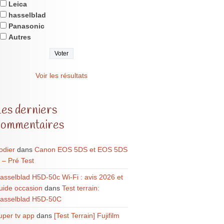
Leica
hasselblad
Panasonic
Autres
Voir les résultats
Les derniers
commentaires
odier
dans
Canon EOS 5DS et EOS 5DS
 – Pré Test
asselblad H5D-50c Wi-Fi : avis 2026 et
uide occasion
dans
Test terrain:
asselblad H5D-50C
uper tv app
dans
[Test Terrain] Fujifilm