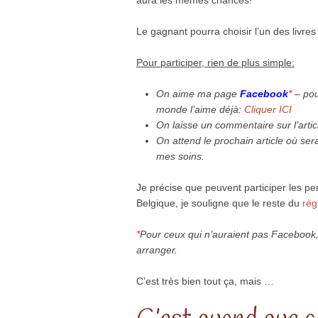
Le gagnant pourra choisir l’un des livre
Pour participer, rien de plus simple:
On aime ma page
Facebook
*
– pour
monde l’aime déjà:
Cliquer ICI
On laisse un commentaire sur l’artic
On attend le prochain article où se
mes soins.
Je précise que peuvent participer les p
Belgique, je souligne que le reste du
règ
*
Pour ceux qui n’auraient pas Faceboo
arranger.
C’est très bien tout ça, mais …