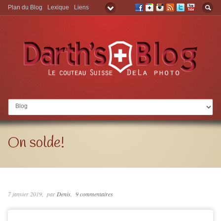
Plan du Blog
Lexique
Liens
Aller à:
On solde!
7 janvier 2019
par
Denis
9 commentaires