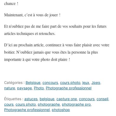
chance !
Maintenant, c’est à vous de jouer !
Et n’oubliez pas de me faire part de vos souhaits pour les futurs
articles techniques et retouches.
D’ici au prochain article, continuez à vous faire plaisir avec votre
boitier. N’oubliez jamais que vous êtes la personne la plus
importante à qui votre photo doit plaire !
Catégories :
Belgique
,
concours
,
cours photo
,
jeux
,
Jpeg
,
nature
,
paysage
,
Photo
,
Photographe professionnel
Étiquettes :
astuces
,
belgique
,
capture one
,
concours
,
conseil
,
cours
,
cours photo
,
photographe
,
photographe pro
,
Photographe professionnel
,
photoshop