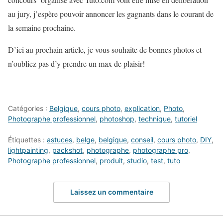
au jury, j’espère pouvoir annoncer les gagnants dans le courant de
la semaine prochaine.
D’ici au prochain article, je vous souhaite de bonnes photos et
n’oubliez pas d’y prendre un max de plaisir!
Catégories :
Belgique
,
cours photo
,
explication
,
Photo
,
Photographe professionnel
,
photoshop
,
technique
,
tutoriel
Étiquettes :
astuces
,
belge
,
belgique
,
conseil
,
cours photo
,
DIY
,
lightpainting
,
packshot
,
photographe
,
photographe pro
,
Photographe professionnel
,
produit
,
studio
,
test
,
tuto
Laissez un commentaire