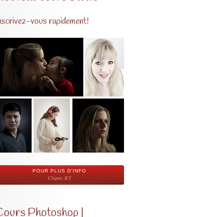
nscrivez-vous rapidement!
POUR PLUS D'INFO
Cliquez ICI
Cours Photoshop |