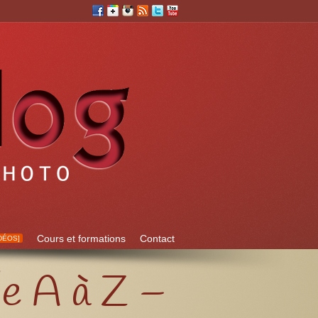
Cours et formations
Contact
DÉOS]
de A à Z –