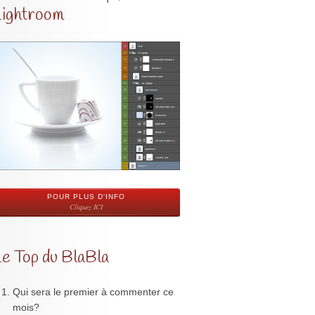
Lightroom
POUR PLUS D'INFO
Cliquez ICI
Le Top du BlaBla
Qui sera le premier à commenter ce
mois?