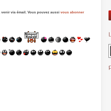
 venir via émail. Vous pouvez aussi
vous abonner
L