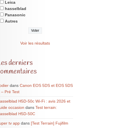
Leica
hasselblad
Panasonic
Autres
Voir les résultats
Les derniers
commentaires
odier
dans
Canon EOS 5DS et EOS 5DS
 – Pré Test
asselblad H5D-50c Wi-Fi : avis 2026 et
uide occasion
dans
Test terrain:
asselblad H5D-50C
uper tv app
dans
[Test Terrain] Fujifilm