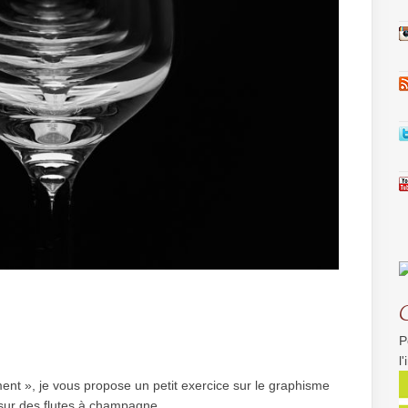
P
l
ent », je vous propose un petit exercice sur le graphisme
s sur des flutes à champagne.