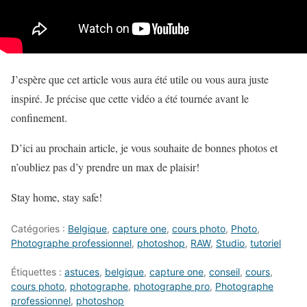
J’espère que cet article vous aura été utile ou vous aura juste
inspiré. Je précise que cette vidéo a été tournée avant le
confinement.
D’ici au prochain article, je vous souhaite de bonnes photos et
n’oubliez pas d’y prendre un max de plaisir!
Stay home, stay safe!
Catégories :
Belgique
,
capture one
,
cours photo
,
Photo
,
Photographe professionnel
,
photoshop
,
RAW
,
Studio
,
tutoriel
Étiquettes :
astuces
,
belgique
,
capture one
,
conseil
,
cours
,
cours photo
,
photographe
,
photographe pro
,
Photographe
professionnel
,
photoshop