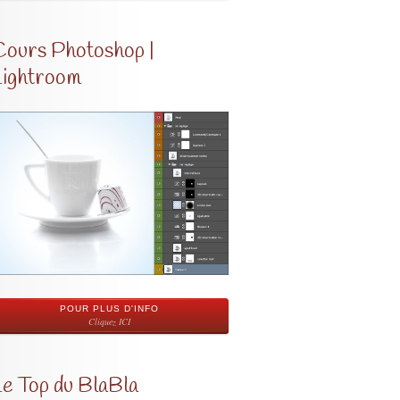
Cours Photoshop |
Lightroom
POUR PLUS D'INFO
Cliquez ICI
Le Top du BlaBla