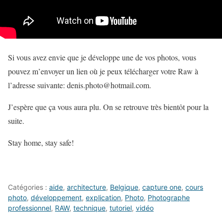
Si vous avez envie que je développe une de vos photos, vous
pouvez m’envoyer un lien où je peux télécharger votre Raw à
l’adresse suivante: denis.photo@hotmail.com.
J’espère que ça vous aura plu. On se retrouve très bientôt pour la
suite.
Stay home, stay safe!
Catégories :
aide
,
architecture
,
Belgique
,
capture one
,
cours
photo
,
développement
,
explication
,
Photo
,
Photographe
professionnel
,
RAW
,
technique
,
tutoriel
,
vidéo