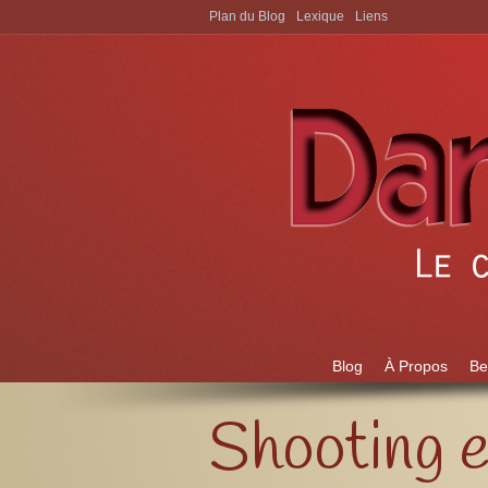
Plan du Blog
Lexique
Liens
Aller à:
Blog
À Propos
Be
Shooting e