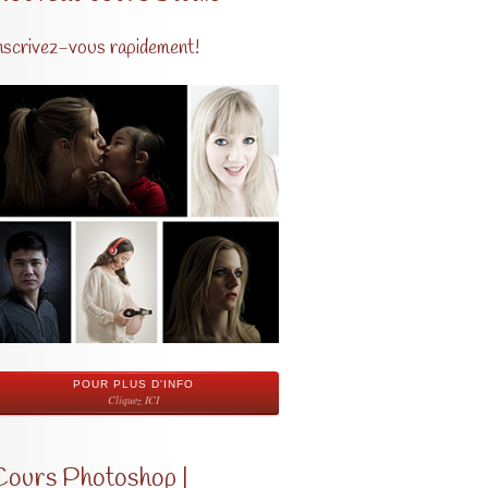
nscrivez-vous rapidement!
POUR PLUS D'INFO
Cliquez ICI
Cours Photoshop |