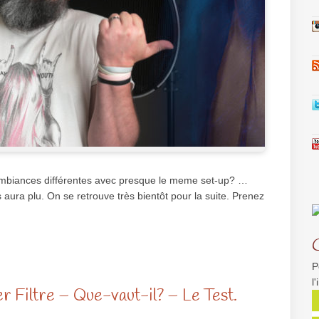
2 ambiances différentes avec presque le meme set-up? …
 aura plu. On se retrouve très bientôt pour la suite. Prenez
P
l
r Filtre – Que-vaut-il? – Le Test.