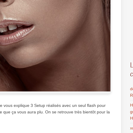
d
R
H
e vous explique 3 Setup réalisés avec un seul flash pour
g
 que ça vous aura plu. On se retrouve très bientôt pour la
H
x