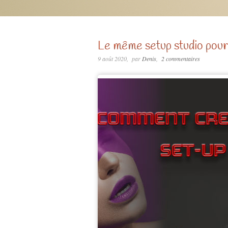
Le même setup studio pour
9 août 2020
par
Denis
2 commentaires