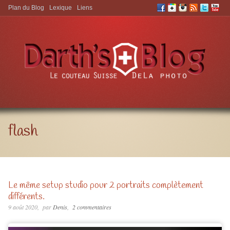
Plan du Blog
Lexique
Liens
Aller à:
flash
Le même setup studio pour 2 portraits complètement
différents.
9 août 2020
par
Denis
2 commentaires