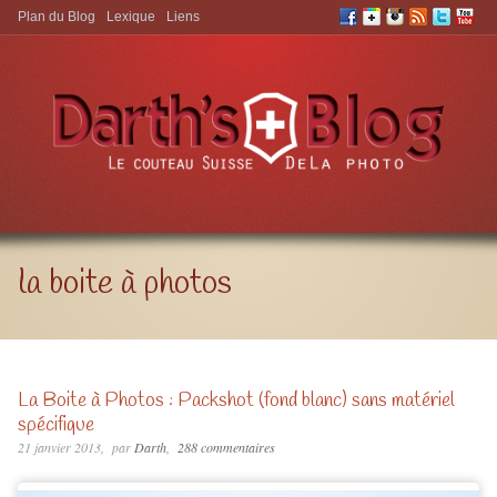
Plan du Blog
Lexique
Liens
Aller à:
la boite à photos
La Boite à Photos : Packshot (fond blanc) sans matériel
spécifique
21 janvier 2013
par
Darth
288 commentaires