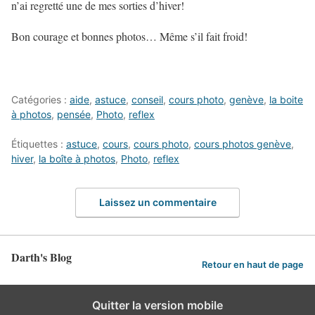
n’ai regretté une de mes sorties d’hiver!
Bon courage et bonnes photos… Même s’il fait froid!
Catégories :
aide
,
astuce
,
conseil
,
cours photo
,
genève
,
la boite
à photos
,
pensée
,
Photo
,
reflex
Étiquettes :
astuce
,
cours
,
cours photo
,
cours photos genève
,
hiver
,
la boîte à photos
,
Photo
,
reflex
Laissez un commentaire
Darth's Blog
Retour en haut de page
Quitter la version mobile