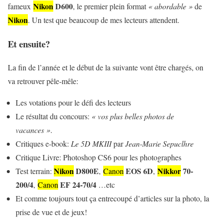
Nikon
D600
fameux
, le premier plein format
« abordable »
de
Nikon
. Un test que beaucoup de mes lecteurs attendent.
Et ensuite?
La fin de l’année et le début de la suivante vont être chargés, on
va retrouver pêle-mêle:
Les votations pour le défi des lecteurs
Le résultat du concours:
« vos plus belles photos de
vacances »
.
Critiques e-book:
Le 5D MKIII
par
Jean-Marie Sepuclhre
Critique Livre: Photoshop CS6 pour les photographes
Nikon
D800E
EOS 6D
Nikkor
70-
Test terrain:
,
Canon
,
200/4
EF 24-70/4
,
Canon
…etc
Et comme toujours tout ça entrecoupé d’articles sur la photo, la
prise de vue et de jeux!