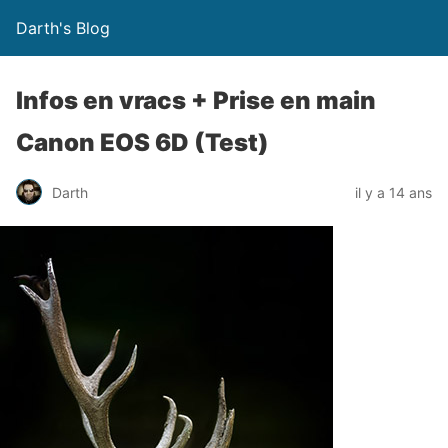
Darth's Blog
Infos en vracs + Prise en main
Canon EOS 6D (Test)
Darth
il y a 14 ans