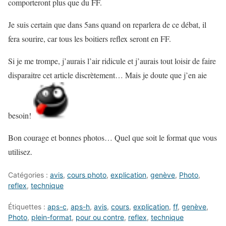
comporteront plus que du FF.
Je suis certain que dans 5ans quand on reparlera de ce débat, il
fera sourire, car tous les boitiers reflex seront en FF.
Si je me trompe, j’aurais l’air ridicule et j’aurais tout loisir de faire
disparaitre cet article discrètement… Mais je doute que j’en aie
besoin!
Bon courage et bonnes photos… Quel que soit le format que vous
utilisez.
Catégories :
avis
,
cours photo
,
explication
,
genève
,
Photo
,
reflex
,
technique
Étiquettes :
aps-c
,
aps-h
,
avis
,
cours
,
explication
,
ff
,
genève
,
Photo
,
plein-format
,
pour ou contre
,
reflex
,
technique