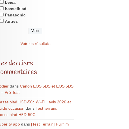
Leica
hasselblad
Panasonic
Autres
Voir les résultats
Les derniers
commentaires
odier
dans
Canon EOS 5DS et EOS 5DS
 – Pré Test
asselblad H5D-50c Wi-Fi : avis 2026 et
uide occasion
dans
Test terrain:
asselblad H5D-50C
uper tv app
dans
[Test Terrain] Fujifilm