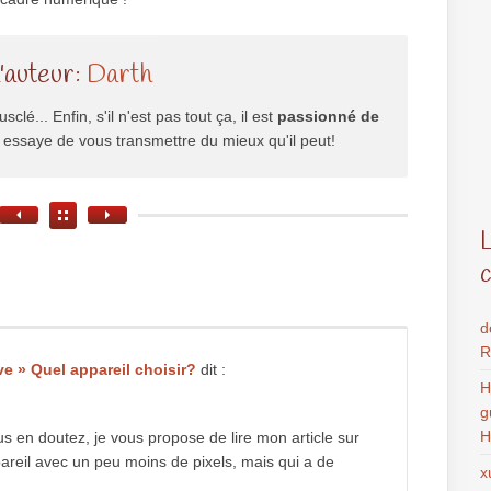
l'auteur:
Darth
usclé... Enfin, s'il n'est pas tout ça, il est
passionné de
il essaye de vous transmettre du mieux qu'il peut!
d
R
ve » Quel appareil choisir?
dit :
H
g
H
us en doutez, je vous propose de lire mon article sur
ppareil avec un peu moins de pixels, mais qui a de
x