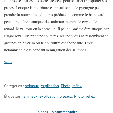
Il utilise ses pattes aux serres acérées pour saisir et transporter ses
proies. Lorsque la nourriture est insuffisante, le pygargue peut
prendre la nourriture à d’autres prédateurs, comme le balbuzard
pêcheur, ou bien attaquer des animaux comme le coyote, le
renard, le vautour ou la corneille. Il peut lui-même être attaqué par
l’aigle royal. En principe solitaires, les individus se rassemblent en
groupes en hiver, là où la nourriture est abondante. C’est
notamment le cas pendant la migration des saumons.
Source
Catégories :
animaux
,
explication
,
Photo
,
reflex
Étiquettes :
animaux
,
explication
,
oiseaux
,
Photo
,
reflex
Laissez un commentaire