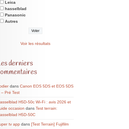
Leica
hasselblad
Panasonic
Autres
Voir les résultats
Les derniers
commentaires
odier
dans
Canon EOS 5DS et EOS 5DS
 – Pré Test
asselblad H5D-50c Wi-Fi : avis 2026 et
uide occasion
dans
Test terrain:
asselblad H5D-50C
uper tv app
dans
[Test Terrain] Fujifilm