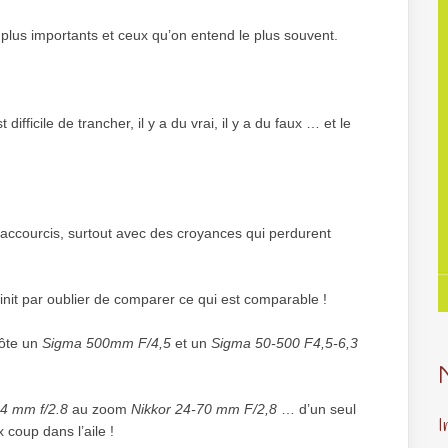
es plus importants et ceux qu’on entend le plus souvent.
 difficile de trancher, il y a du vrai, il y a du faux … et le
raccourcis, surtout avec des croyances qui perdurent
finit par oublier de comparer ce qui est comparable !
côte un
Sigma 500mm F/4,5
et un
Sigma 50-500 F4,5-6,3
24 mm f/2.8
au zoom
Nikkor 24-70 mm F/2,8
… d’un seul
I
 coup dans l’aile !