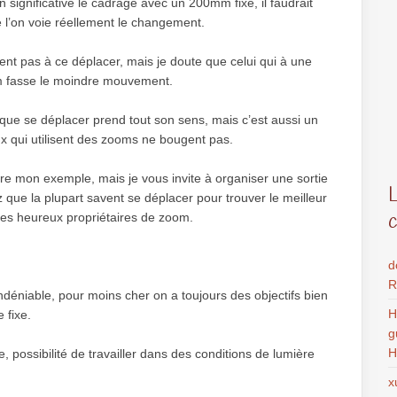
significative le cadrage avec un 200mm fixe, il faudrait
 l’on voie réellement le changement.
ent pas à ce déplacer, mais je doute que celui qui à une
m fasse le moindre mouvement.
i que se déplacer prend tout son sens, mais c’est aussi un
eux qui utilisent des zooms ne bougent pas.
ndre mon exemple, mais je vous invite à organiser une sortie
que la plupart savent se déplacer pour trouver le meilleur
t les heureux propriétaires de zoom.
d
R
indéniable, pour moins cher on a toujours des objectifs bien
H
 fixe.
g
H
e, possibilité de travailler dans des conditions de lumière
x