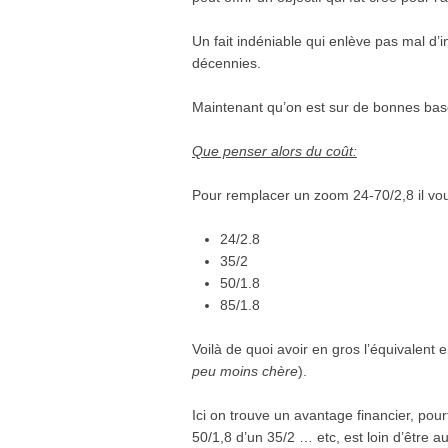
Un fait indéniable qui enlève pas mal d’i
décennies.
Maintenant qu’on est sur de bonnes bas
Que penser alors du coût:
Pour remplacer un zoom 24-70/2,8 il vous
24/2.8
35/2
50/1.8
85/1.8
Voilà de quoi avoir en gros l’équivalent
peu moins chère
).
Ici on trouve un avantage financier, pourta
50/1,8 d’un 35/2 … etc, est loin d’être 