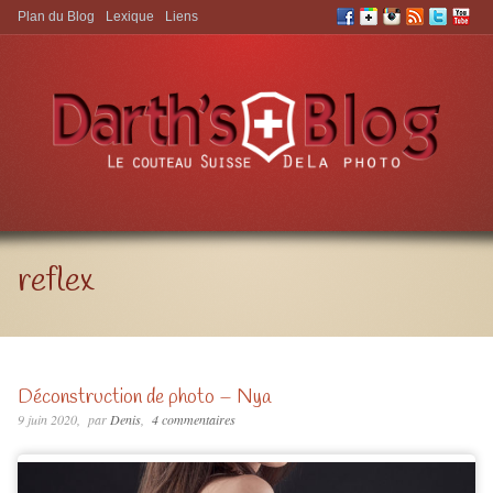
Plan du Blog
Lexique
Liens
Aller à:
reflex
Déconstruction de photo – Nya
9 juin 2020
par
Denis
4 commentaires