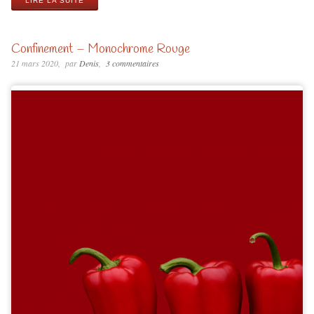
LIRE LA SUITE
Confinement – Monochrome Rouge
21 mars 2020
par
Denis
3 commentaires