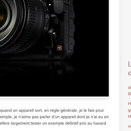
d
R
H
g
quand un appareil sort, en règle générale, je le fais pour
H
simple, je n’aime pas parler d’un appareil dont je n’ai eu en
éfère largement tester un exemple définitif pris au hasard
x