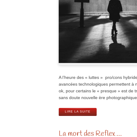
A l’heure des « luttes » pro/cons hybrides
avancées technologiques permettent à nos
ok, pour certains le « presque » est de
sans doute nouvelle ère photographique,
LIRE LA SUITE
La mort des Reflex …