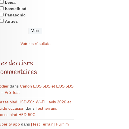
Leica
hasselblad
Panasonic
Autres
Voir les résultats
Les derniers
commentaires
odier
dans
Canon EOS 5DS et EOS 5DS
 – Pré Test
asselblad H5D-50c Wi-Fi : avis 2026 et
uide occasion
dans
Test terrain:
asselblad H5D-50C
uper tv app
dans
[Test Terrain] Fujifilm