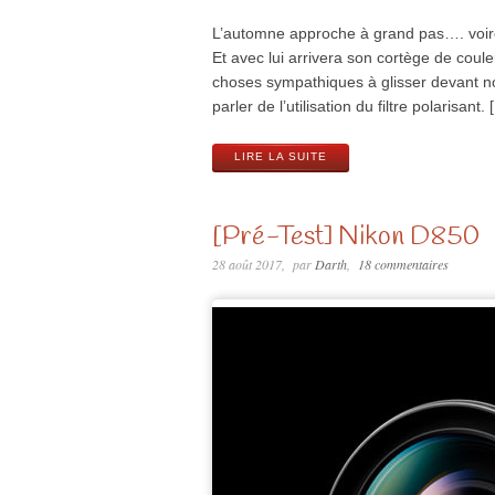
L’automne approche à grand pas…. voire 
Et avec lui arrivera son cortège de coul
choses sympathiques à glisser devant no
parler de l’utilisation du filtre polarisant.
LIRE LA SUITE
[Pré-Test] Nikon D850
28 août 2017
par
Darth
18 commentaires