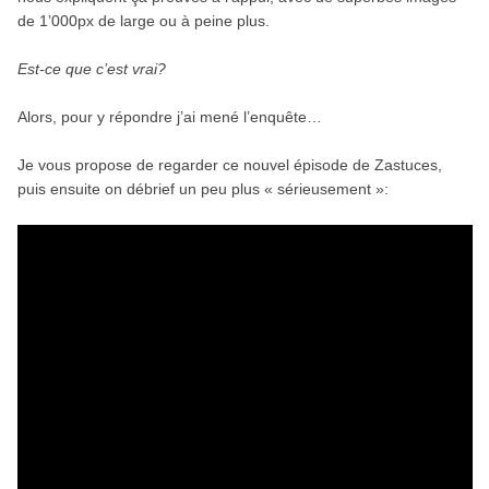
de 1’000px de large ou à peine plus.
Est-ce que c’est vrai?
Alors, pour y répondre j’ai mené l’enquête…
Je vous propose de regarder ce nouvel épisode de Zastuces,
puis ensuite on débrief un peu plus « sérieusement »: