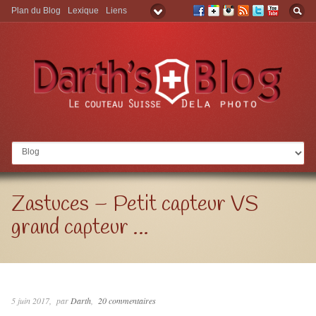
Plan du Blog
Lexique
Liens
Aller à:
Zastuces – Petit capteur VS
grand capteur …
5 juin 2017
par
Darth
20 commentaires