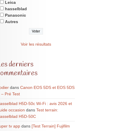
Leica
hasselblad
Panasonic
Autres
Voir les résultats
Les derniers
commentaires
odier
dans
Canon EOS 5DS et EOS 5DS
 – Pré Test
asselblad H5D-50c Wi-Fi : avis 2026 et
uide occasion
dans
Test terrain:
asselblad H5D-50C
uper tv app
dans
[Test Terrain] Fujifilm