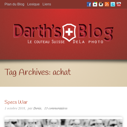
Plan du Blog
Lexique
Liens
Aller à:
Tag Archives:
achat
Specs War
1 octobre 2018
par
Denis
13 commentaires