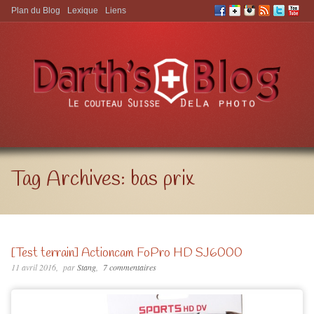
Plan du Blog
Lexique
Liens
Aller à:
Tag Archives:
bas prix
[Test terrain] Actioncam FoPro HD SJ6000
11 avril 2016
par
Stang
7 commentaires