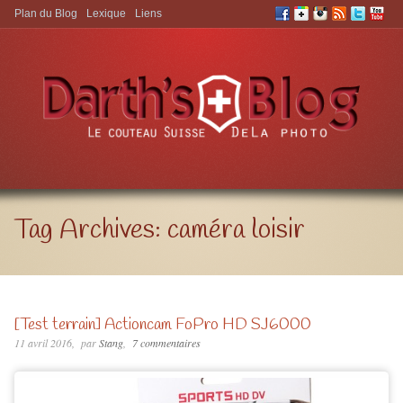
Plan du Blog
Lexique
Liens
Aller à:
Tag Archives:
caméra loisir
[Test terrain] Actioncam FoPro HD SJ6000
11 avril 2016
par
Stang
7 commentaires