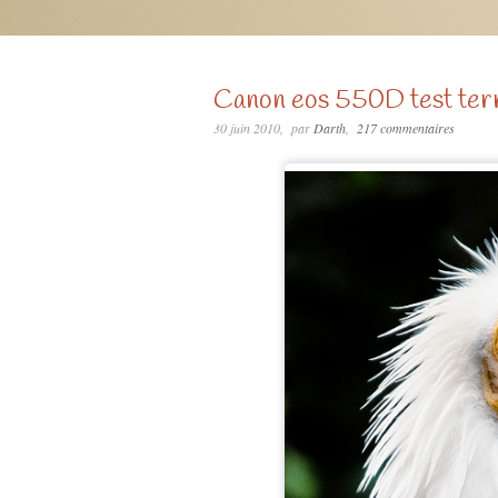
Canon eos 550D test ter
30 juin 2010
par
Darth
217 commentaires