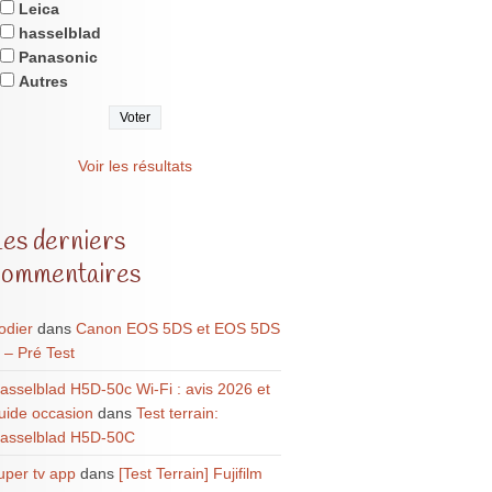
Leica
hasselblad
Panasonic
Autres
Voir les résultats
Les derniers
commentaires
odier
dans
Canon EOS 5DS et EOS 5DS
 – Pré Test
asselblad H5D-50c Wi-Fi : avis 2026 et
uide occasion
dans
Test terrain:
asselblad H5D-50C
uper tv app
dans
[Test Terrain] Fujifilm