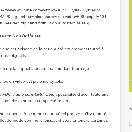
ttp%3A//www.youtube.com/watch%3Fv%3DyAaZZQhuyMo
Mo/0.jpg embed=false share=true width=606 height=404
n=beelden.zip bandwidth=high autostart=false /]
a saison 6 du
Dr House
.
ce que cet épisode de la série a été entièrement tourné à
ieurs objectifs.
on qui fait appel à des reflex pour leur tournage.
reflex en vidéo est juste incroyable.
la PDC, haute sensibilité …etc)
, possibilité d’avoir toute une
tionnelle et surtout compacité record.
sent appelle à ce genre de matériel prouve qu’il y a un réel
 effet de mode comme le laissaient sous-entendre certaines
I