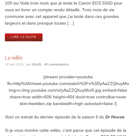
100 iso Voilà trois mois que je teste le Canon EOS 550D pour
vous en livrer un compte rendu détaillé. Trois mois de vie
commune avec cet appareil que j’ai testé dans ces grandes
largeurs et dans presque toutes […]
LIRE LA SUITE
La vidéo
10 mai 2010
par
Darth
49 commentaires
[stream provider=youtube
flv=http%3A//www.youtube.com/watch%3Fv%3DyAaZZQhuyMo
img=x:/img.youtube.com/vi/yAaZZQhuyMo/0.jpg embed=false
share=true width=606 height=404 dock=true controlbar=over
skin=beelden.zip bandwidth=high autostart=false /]
Voici un extrait du dernier épisode de la saison 6 du
Dr House
.
Si je vous montre cette vidéo, c’est parce que cet épisode de la