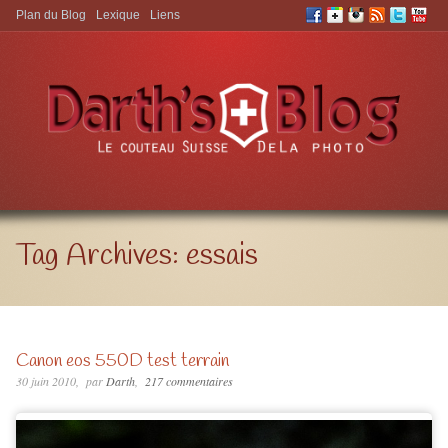
Plan du Blog
Lexique
Liens
Aller à:
Tag Archives:
essais
Canon eos 550D test terrain
30 juin 2010
par
Darth
217 commentaires