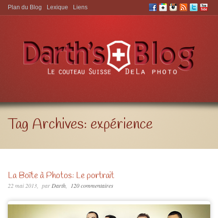
Plan du Blog
Lexique
Liens
Aller à:
Tag Archives:
expérience
La Boîte à Photos: Le portrait
22 mai 2013
par
Darth
120 commentaires