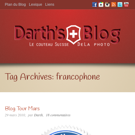
Plan du Blog
Lexique
Liens
Aller à:
Tag Archives:
francophone
Blog Tour Mars
29 mars 2010
par
Darth
18 commentaires