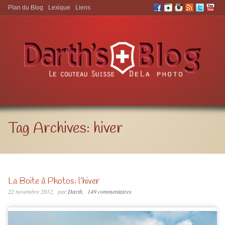
Plan du Blog
Lexique
Liens
Aller à:
Tag Archives:
hiver
La Boite à Photos: l’hiver
22 novembre 2012
par
Darth
149 commentaires