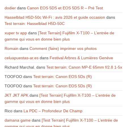
dodier
dans
Canon EOS 5DS et EOS 5DS R – Pré Test
Hasselblad H5D-50c Wi-Fi : avis 2026 et guide occasion
dans
Test terrain: Hasselblad H5D-50C
xuper tv app
dans
[Test Terrain] Fujifilm X-T100 – L’entrée de
gamme qui vous en donne bien plus
Romain
dans
Comment (faire) imprimer vos photos
celuapuestas-ar.es
dans
Festival Arbres & Lumières Genève
Richard Marchal.
dans
Test terrain: Canon MP-E 65mm f/2.8 1-5x
TOOFOO
dans
Test terrain: Canon EOS 5Ds (R)
TOOFOO
dans
Test terrain: Canon EOS 5Ds (R)
JKT JKT APK
dans
[Test Terrain] Fujifilm X-T100 – L’entrée de
gamme qui vous en donne bien plus
Rico
dans
La PDC – Profondeur De Champ
damana game
dans
[Test Terrain] Fujifilm X-T100 – L’entrée de
gamme qui vous en donne bien plus