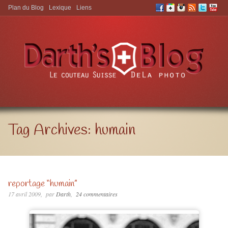
Plan du Blog
Lexique
Liens
Aller à:
Tag Archives:
humain
reportage “humain”
17 avril 2009
par
Darth
24 commentaires