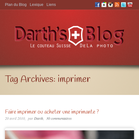
Plan du Blog
Lexique
Liens
Aller à:
Tag Archives:
imprimer
Faire imprimer ou acheter une imprimante ?
20 avril 2010
par
Darth
30 commentaires