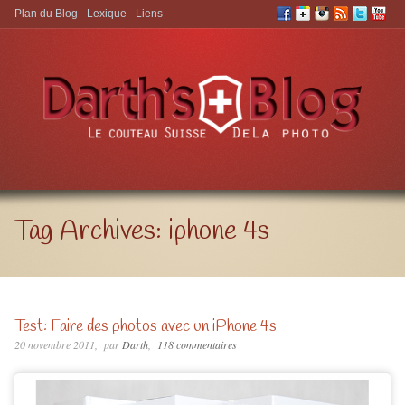
Plan du Blog
Lexique
Liens
Aller à:
Tag Archives:
iphone 4s
Test: Faire des photos avec un iPhone 4s
20 novembre 2011
par
Darth
118 commentaires