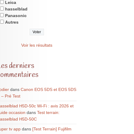
Leica
hasselblad
Panasonic
Autres
Voir les résultats
Les derniers
commentaires
odier
dans
Canon EOS 5DS et EOS 5DS
 – Pré Test
asselblad H5D-50c Wi-Fi : avis 2026 et
uide occasion
dans
Test terrain:
asselblad H5D-50C
uper tv app
dans
[Test Terrain] Fujifilm