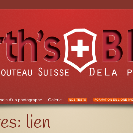
soin d’un photographe
Galerie
NOS TESTS
FORMATION EN LIGNE [VI
ves:
lien