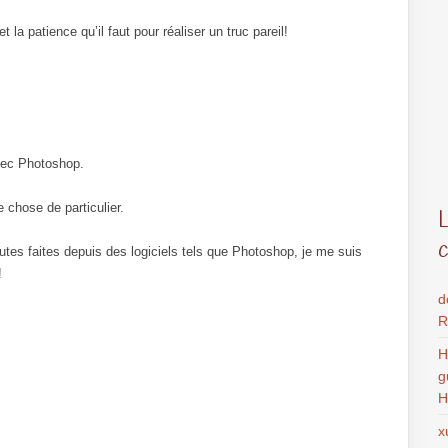
a patience qu’il faut pour réaliser un truc pareil!
vec Photoshop.
 chose de particulier.
toutes faites depuis des logiciels tels que Photoshop, je me suis
!
d
R
H
g
H
x