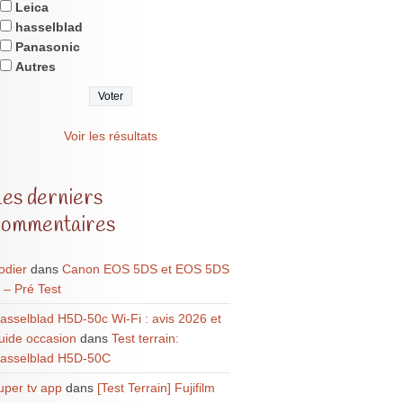
Leica
hasselblad
Panasonic
Autres
Voir les résultats
Les derniers
commentaires
odier
dans
Canon EOS 5DS et EOS 5DS
 – Pré Test
asselblad H5D-50c Wi-Fi : avis 2026 et
uide occasion
dans
Test terrain:
asselblad H5D-50C
uper tv app
dans
[Test Terrain] Fujifilm