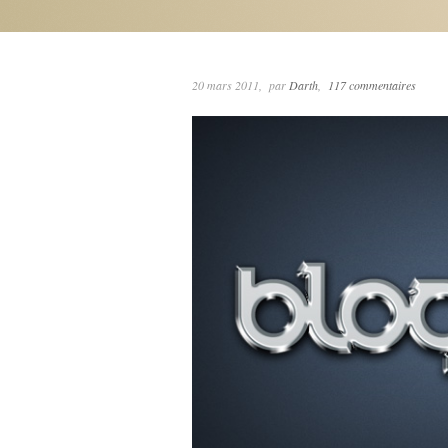
20 mars 2011
par
Darth
117 commentaires