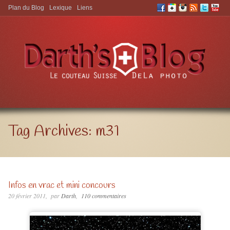
Plan du Blog
Lexique
Liens
Aller à:
Tag Archives:
m31
Infos en vrac et mini concours
20 février 2011
par
Darth
110 commentaires