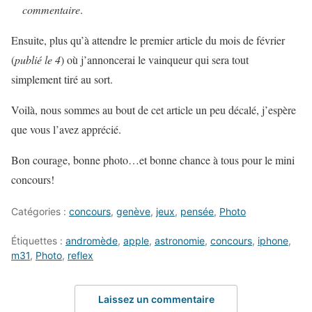
commentaire
.
Ensuite, plus qu’à attendre le premier article du mois de février
(
publié le 4
) où j’annoncerai le vainqueur qui sera tout
simplement tiré au sort.
Voilà, nous sommes au bout de cet article un peu décalé, j’espère
que vous l’avez apprécié.
Bon courage, bonne photo…et bonne chance à tous pour le mini
concours!
Catégories :
concours
,
genève
,
jeux
,
pensée
,
Photo
Étiquettes :
andromède
,
apple
,
astronomie
,
concours
,
iphone
,
m31
,
Photo
,
reflex
Laissez un commentaire