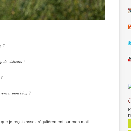
g ?
 de visiteurs ?
 ?
érencer mon blog ?
P
l
 que je reçois assez régulièrement sur mon mail.