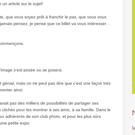
 un article sur le sujet!
te, que vous soyez prêt à franchir le pas, que vous vous
 jamais pensez, je pense que ce billet va vous intéresser…
t commençons.
’image s’est posée ou se posera.
st génial, mais on ne peut pas dire que c’est une façon très
menter ainsi.
avait pas des milliers de possibilités de partager ses
rs clichés pour les montrer à ses amis, à sa famille. Dans le
aux adhérents de son club photo, et pour les plus sûrs
une petite expo.
I