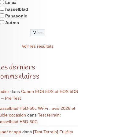
Leica
hasselblad
Panasonic
Autres
Voir les résultats
Les derniers
commentaires
odier
dans
Canon EOS 5DS et EOS 5DS
 – Pré Test
asselblad H5D-50c Wi-Fi : avis 2026 et
uide occasion
dans
Test terrain:
asselblad H5D-50C
uper tv app
dans
[Test Terrain] Fujifilm