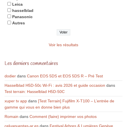
Leica
hasselblad
Panasonic
Autres
Voir les résultats
Les derniers commentaires
dodier
dans
Canon EOS 5DS et EOS 5DS R – Pré Test
Hasselblad H5D-50c Wi-Fi : avis 2026 et guide occasion
dans
Test terrain: Hasselblad H5D-50C
xuper tv app
dans
[Test Terrain] Fujifilm X-T100 – L’entrée de
gamme qui vous en donne bien plus
Romain
dans
Comment (faire) imprimer vos photos
celuapuestas-ar.es
dans
Festival Arbres & Lumières Genève