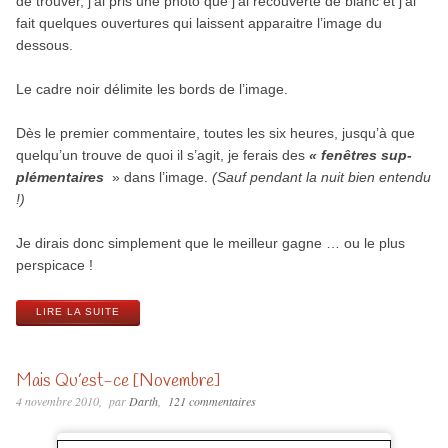
de trou­ver, j’ai pris une photo que j’ai recou­verte de blanc et j’ai
fait quelques ouver­tures qui laissent appa­raitre l’image du
dessous.
Le cadre noir déli­mite les bords de l’image.
Dès le pre­mier com­men­taire, toutes les six heures, jusqu’à que
quelqu’un trouve de quoi il s’agit, je ferais des
«
fenêtres sup­
plé­men­taires
» dans l’image.
(Sauf pen­dant la nuit bien entendu
!)
Je dirais donc sim­ple­ment que le meilleur gagne … ou le plus
perspicace !
LIRE LA SUITE
Mais Qu’est-ce [Novembre]
4 novembre 2010
par
Darth
121 commentaires