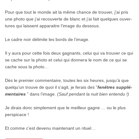
Pour que tout le monde ait la même chance de trou­ver, j’ai pris
une photo que j’ai recou­verte de blanc et j’ai fait quelques ouver­
tures qui laissent appa­raitre l’image du dessous.
Le cadre noir déli­mite les bords de l’image.
Il y aura pour cette fois deux gagnants, celui qui va trouver ce qui
se cache sur la photo et celui qui donnera le nom de ce qui se
cache sous la photo…
Dès le pre­mier com­men­taire, toutes les six heures, jusqu’à que
quelqu’un trouve de quoi il s’agit, je ferais des ”
fenêtres sup­plé­
men­taires
” dans l’image.
(Sauf pen­dant la nuit bien entendu !)
Je dirais donc sim­ple­ment que le meilleur gagne … ou le plus
perspicace !
Et comme c’est devenu maintenant un rituel…