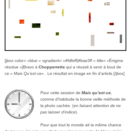
[jbox color= »blue » vgradient= »#fdfeff|#bae3ff » title= »Énigme
résolue »]Bravo à
Chopperrette
qui a réussit à venir à bout de
ce «
Mais Qu’est-ce
« . Le résultat en image en fin d’article.[/jbox]
.
Pour cette ses­sion de
Mais qu’est-ce
,
comme d’habitude la bonne veille méthode de
la photo cachée. (
en fai­sant atten­tion de ne
pas lais­ser d’indice
).
Pour que tout le monde ait la même chance