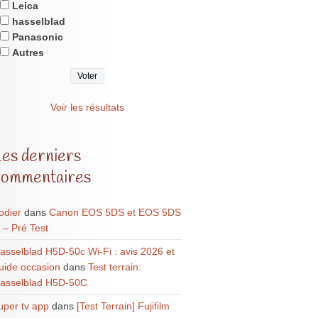
Leica
hasselblad
Panasonic
Autres
Voir les résultats
Les derniers
commentaires
odier
dans
Canon EOS 5DS et EOS 5DS
 – Pré Test
asselblad H5D-50c Wi-Fi : avis 2026 et
uide occasion
dans
Test terrain:
asselblad H5D-50C
uper tv app
dans
[Test Terrain] Fujifilm