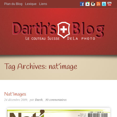
Plan du Blog
Lexique
Liens
Aller à:
Tag Archives:
nat’image
Nat’Images
24 décembre 2009
par
Darth
30 commentaires