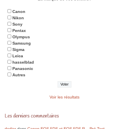
Canon
Nikon
Sony
Pentax
Olympus
Samsung
Sigma
Leica
hasselblad
Panasonic
Autres
Voir les résultats
Les derniers commentaires
dodier
dans
Canon EOS 5DS et EOS 5DS R – Pré Test