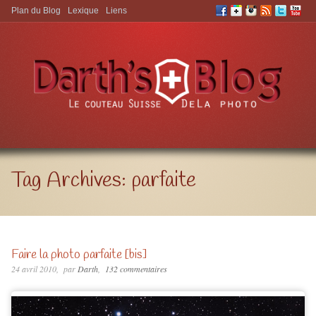
Plan du Blog
Lexique
Liens
Aller à:
Tag Archives:
parfaite
Faire la photo parfaite [bis]
24 avril 2010
par
Darth
132 commentaires