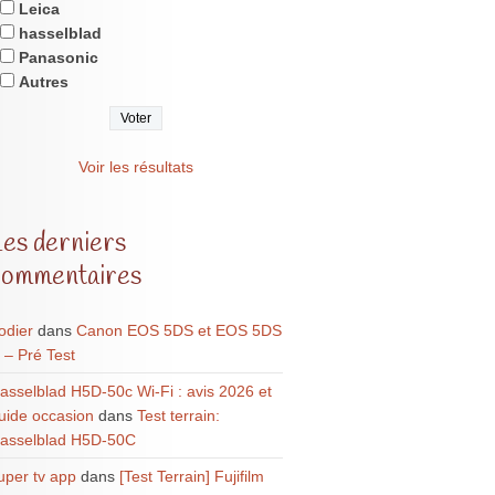
Leica
hasselblad
Panasonic
Autres
Voir les résultats
Les derniers
commentaires
odier
dans
Canon EOS 5DS et EOS 5DS
 – Pré Test
asselblad H5D-50c Wi-Fi : avis 2026 et
uide occasion
dans
Test terrain:
asselblad H5D-50C
uper tv app
dans
[Test Terrain] Fujifilm